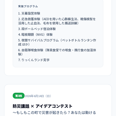
実施プログラム
天幕設営体験
応急救護体験（AEDを用いた心肺蘇生法、戦傷模型を
活用した止血法、毛布を使用した搬送訓練）
段ボールベッド宿泊体験
暗視眼鏡（NVG）体験
夜間サバイバルプログラム（ペットボトルランタン作
成 ほか）
自衛隊喫食体験（隊員食堂での喫食・携行食の加温体
験）
りっくんランド見学
2026年6月14日（日）
第3回
防災講話 × アイデアコンテスト
〜もしもこの町で災害が起きたら？あなたは動ける