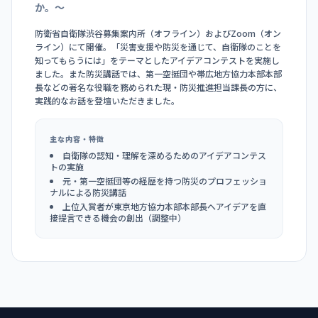
か。〜
防衛省自衛隊渋谷募集案内所（オフライン）およびZoom（オン
ライン）にて開催。「災害支援や防災を通じて、自衛隊のことを
知ってもらうには」をテーマとしたアイデアコンテストを実施し
ました。また防災講話では、第一空挺団や帯広地方協力本部本部
長などの著名な役職を務められた現・防災推進担当課長の方に、
実践的なお話を登壇いただきました。
主な内容・特徴
自衛隊の認知・理解を深めるためのアイデアコンテス
トの実施
元・第一空挺団等の経歴を持つ防災のプロフェッショ
ナルによる防災講話
上位入賞者が東京地方協力本部本部長へアイデアを直
接提言できる機会の創出（調整中）