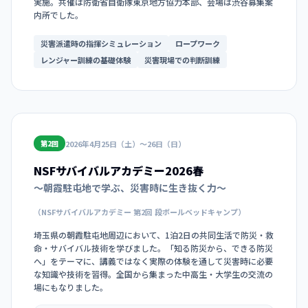
実施。共催は防衛省自衛隊東京地方協力本部、会場は渋谷募集案
内所でした。
災害派遣時の指揮シミュレーション
ロープワーク
レンジャー訓練の基礎体験
災害現場での判断訓練
2026年4月25日（土）〜26日（日）
第2回
NSFサバイバルアカデミー2026春
〜朝霞駐屯地で学ぶ、災害時に生き抜く力〜
（NSFサバイバルアカデミー 第2回 段ボールベッドキャンプ）
埼玉県の朝霞駐屯地周辺において、1泊2日の共同生活で防災・救
命・サバイバル技術を学びました。「知る防災から、できる防災
へ」をテーマに、講義ではなく実際の体験を通して災害時に必要
な知識や技術を習得。全国から集まった中高生・大学生の交流の
場にもなりました。